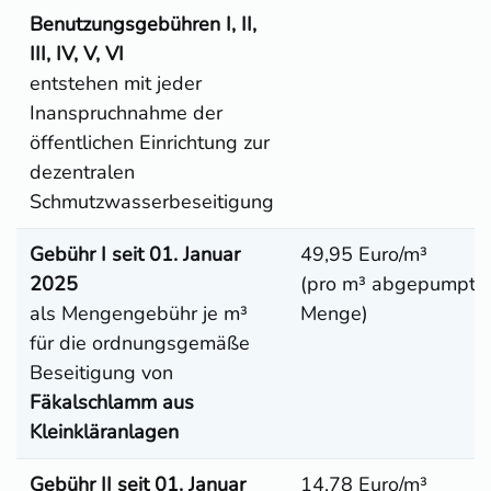
Benutzungsgebühren I, II,
III, IV, V, VI
entstehen mit jeder
Inanspruchnahme der
öffentlichen Einrichtung zur
dezentralen
Schmutzwasserbeseitigung
Gebühr I seit 01. Januar
49,95 Euro
/m³
2025
(pro m³ abgepumpte
als Mengengebühr je m³
Menge)
für die ordnungsgemäße
Beseitigung von
Fäkalschlamm aus
Kleinkläranlagen
Gebühr II seit 01. Januar
14,78 Euro/m³